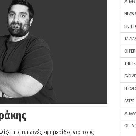
ΜΠΑΜ 
NEWS
FIGHT
ΤΑ ΔΙΑ
ΟΙ ΡΕ
THE E
ΔΥΟ Λ
Η ΕΦΕ
AFTER
ράκης
ΜΠΑΛΑ
ΟΙ… Μ
ίζει τις πρωινές εφημερίδες για τους