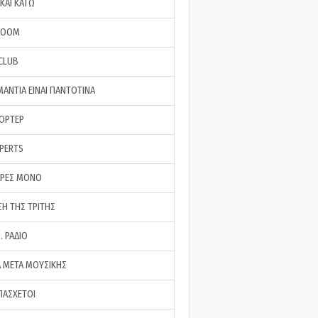
ΚΑΙ ΚΑΤΩ
ROOM
 CLUB
ΜΑΝΤΙΑ ΕΙΝΑΙ ΠΑΝΤΟΤΙΝΑ
ΠΟΡΤΕΡ
XPERTS
ΕΡΕΣ ΜΟΝΟ
ΣΗ ΤΗΣ ΤΡΙΤΗΣ
… ΡΑΔΙΟ
 ΜΕΤΑ ΜΟΥΣΙΚΗΣ
ΠΑΣΧΕΤΟΙ