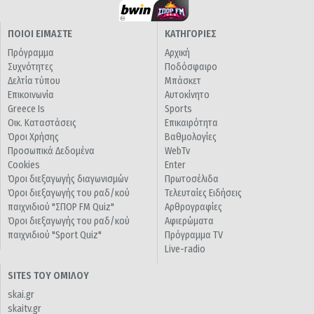
ΠΟΙΟΙ ΕΙΜΑΣΤΕ
ΚΑΤΗΓΟΡΙΕΣ
Πρόγραμμα
Αρχική
Συχνότητες
Ποδόσφαιρο
Δελτία τύπου
Μπάσκετ
Επικοινωνία
Αυτοκίνητο
Greece Is
Sports
Οικ. Καταστάσεις
Επικαιρότητα
Όροι Χρήσης
Βαθμολογίες
Προσωπικά Δεδομένα
WebTv
Cookies
Enter
Όροι διεξαγωγής διαγωνισμών
Πρωτοσέλιδα
Όροι διεξαγωγής του ραδ/κού
Τελευταίες Ειδήσεις
παιχνιδιού "ΣΠΟΡ FM Quiz"
Αρθρογραφίες
Όροι διεξαγωγής του ραδ/κού
Αφιερώματα
παιχνιδιού "Sport Quiz"
Πρόγραμμα TV
Live-radio
SITES ΤΟΥ ΟΜΙΛΟΥ
skai.gr
skaitv.gr