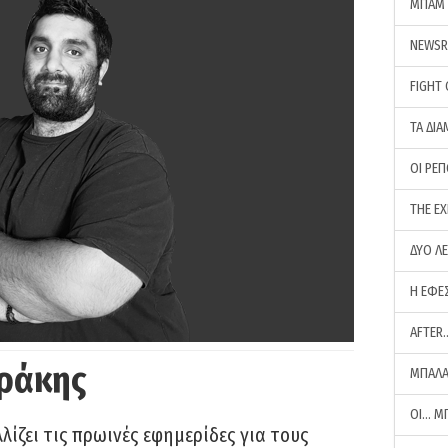
ΜΠΑΜ 
NEWS
FIGHT
ΤΑ ΔΙΑ
ΟΙ ΡΕ
THE E
ΔΥΟ Λ
Η ΕΦΕ
AFTER
ράκης
ΜΠΑΛΑ
ΟΙ… Μ
ίζει τις πρωινές εφημερίδες για τους