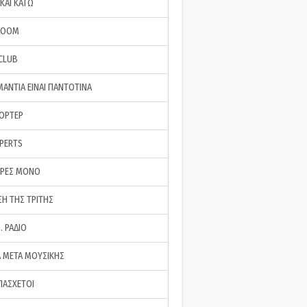
ΚΑΙ ΚΑΤΩ
ROOM
 CLUB
ΜΑΝΤΙΑ ΕΙΝΑΙ ΠΑΝΤΟΤΙΝΑ
ΠΟΡΤΕΡ
XPERTS
ΕΡΕΣ ΜΟΝΟ
ΣΗ ΤΗΣ ΤΡΙΤΗΣ
… ΡΑΔΙΟ
 ΜΕΤΑ ΜΟΥΣΙΚΗΣ
ΠΑΣΧΕΤΟΙ