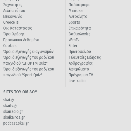
Συχνότητες
Ποδόσφαιρο
Δελτία τύπου
Μπάσκετ
Επικοινωνία
Αυτοκίνητο
Greece Is
Sports
Οικ. Καταστάσεις
Επικαιρότητα
Όροι Χρήσης
Βαθμολογίες
Προσωπικά Δεδομένα
WebTv
Cookies
Enter
Όροι διεξαγωγής διαγωνισμών
Πρωτοσέλιδα
Όροι διεξαγωγής του ραδ/κού
Τελευταίες Ειδήσεις
παιχνιδιού "ΣΠΟΡ FM Quiz"
Αρθρογραφίες
Όροι διεξαγωγής του ραδ/κού
Αφιερώματα
παιχνιδιού "Sport Quiz"
Πρόγραμμα TV
Live-radio
SITES ΤΟΥ ΟΜΙΛΟΥ
skai.gr
skaitv.gr
skairadio.gr
skaikairos.gr
podcast.skai.gr