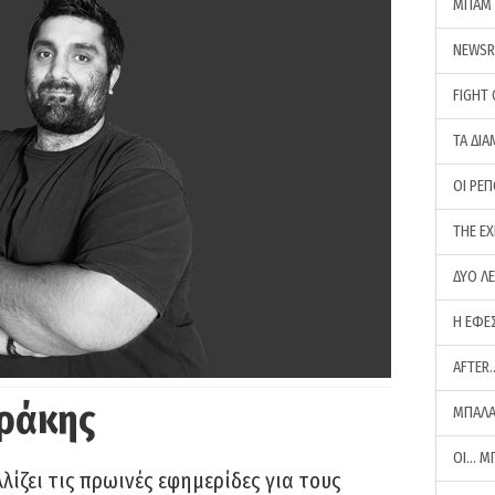
ΜΠΑΜ 
NEWS
FIGHT
ΤΑ ΔΙΑ
ΟΙ ΡΕ
THE E
ΔΥΟ Λ
Η ΕΦΕ
AFTER
ράκης
ΜΠΑΛΑ
ΟΙ… Μ
ίζει τις πρωινές εφημερίδες για τους