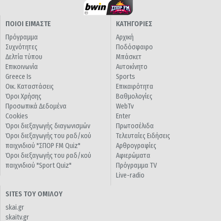
ΠΟΙΟΙ ΕΙΜΑΣΤΕ
ΚΑΤΗΓΟΡΙΕΣ
Πρόγραμμα
Αρχική
Συχνότητες
Ποδόσφαιρο
Δελτία τύπου
Μπάσκετ
Επικοινωνία
Αυτοκίνητο
Greece Is
Sports
Οικ. Καταστάσεις
Επικαιρότητα
Όροι Χρήσης
Βαθμολογίες
Προσωπικά Δεδομένα
WebTv
Cookies
Enter
Όροι διεξαγωγής διαγωνισμών
Πρωτοσέλιδα
Όροι διεξαγωγής του ραδ/κού
Τελευταίες Ειδήσεις
παιχνιδιού "ΣΠΟΡ FM Quiz"
Αρθρογραφίες
Όροι διεξαγωγής του ραδ/κού
Αφιερώματα
παιχνιδιού "Sport Quiz"
Πρόγραμμα TV
Live-radio
SITES ΤΟΥ ΟΜΙΛΟΥ
skai.gr
skaitv.gr