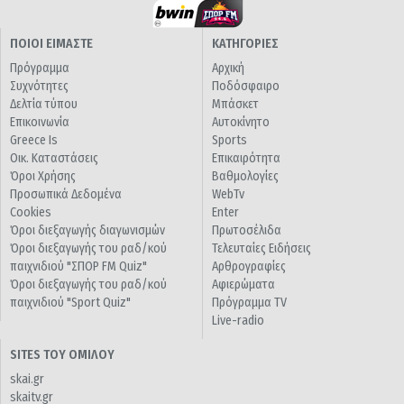
ΠΟΙΟΙ ΕΙΜΑΣΤΕ
ΚΑΤΗΓΟΡΙΕΣ
Πρόγραμμα
Αρχική
Συχνότητες
Ποδόσφαιρο
Δελτία τύπου
Μπάσκετ
Επικοινωνία
Αυτοκίνητο
Greece Is
Sports
Οικ. Καταστάσεις
Επικαιρότητα
Όροι Χρήσης
Βαθμολογίες
Προσωπικά Δεδομένα
WebTv
Cookies
Enter
Όροι διεξαγωγής διαγωνισμών
Πρωτοσέλιδα
Όροι διεξαγωγής του ραδ/κού
Τελευταίες Ειδήσεις
παιχνιδιού "ΣΠΟΡ FM Quiz"
Αρθρογραφίες
Όροι διεξαγωγής του ραδ/κού
Αφιερώματα
παιχνιδιού "Sport Quiz"
Πρόγραμμα TV
Live-radio
SITES ΤΟΥ ΟΜΙΛΟΥ
skai.gr
skaitv.gr