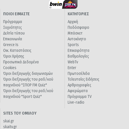
ΠΟΙΟΙ ΕΙΜΑΣΤΕ
ΚΑΤΗΓΟΡΙΕΣ
Πρόγραμμα
Αρχική
Συχνότητες
Ποδόσφαιρο
Δελτία τύπου
Μπάσκετ
Επικοινωνία
Αυτοκίνητο
Greece Is
Sports
Οικ. Καταστάσεις
Επικαιρότητα
Όροι Χρήσης
Βαθμολογίες
Προσωπικά Δεδομένα
WebTv
Cookies
Enter
Όροι διεξαγωγής διαγωνισμών
Πρωτοσέλιδα
Όροι διεξαγωγής του ραδ/κού
Τελευταίες Ειδήσεις
παιχνιδιού "ΣΠΟΡ FM Quiz"
Αρθρογραφίες
Όροι διεξαγωγής του ραδ/κού
Αφιερώματα
παιχνιδιού "Sport Quiz"
Πρόγραμμα TV
Live-radio
SITES ΤΟΥ ΟΜΙΛΟΥ
skai.gr
skaitv.gr