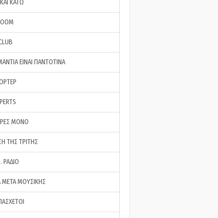
ΚΑΙ ΚΑΤΩ
ROOM
 CLUB
ΜΑΝΤΙΑ ΕΙΝΑΙ ΠΑΝΤΟΤΙΝΑ
ΠΟΡΤΕΡ
XPERTS
ΕΡΕΣ ΜΟΝΟ
ΣΗ ΤΗΣ ΤΡΙΤΗΣ
… ΡΑΔΙΟ
 ΜΕΤΑ ΜΟΥΣΙΚΗΣ
ΠΑΣΧΕΤΟΙ