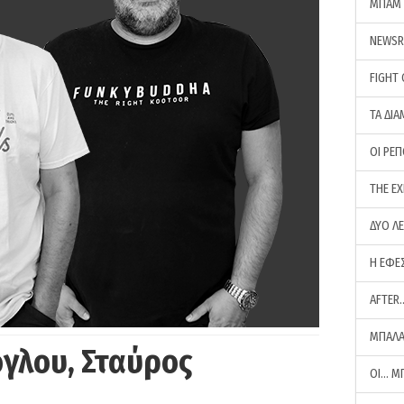
ΜΠΑΜ 
NEWS
FIGHT
ΤΑ ΔΙΑ
ΟΙ ΡΕ
THE E
ΔΥΟ Λ
Η ΕΦΕ
AFTER
ΜΠΑΛΑ
γλου, Σταύρος
ΟΙ… Μ