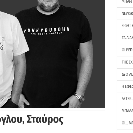
ΜΠΑΜ 
NEWS
FIGHT
ΤΑ ΔΙΑ
ΟΙ ΡΕ
THE E
ΔΥΟ Λ
Η ΕΦΕ
AFTER
ΜΠΑΛΑ
γλου, Σταύρος
ΟΙ… Μ