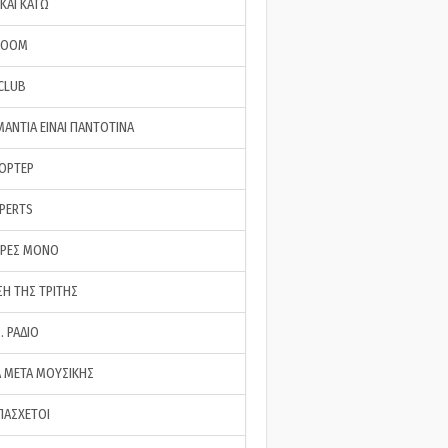
ΚΑΙ ΚΑΤΩ
ROOM
 CLUB
ΜΑΝΤΙΑ ΕΙΝΑΙ ΠΑΝΤΟΤΙΝΑ
ΠΟΡΤΕΡ
XPERTS
ΕΡΕΣ ΜΟΝΟ
ΣΗ ΤΗΣ ΤΡΙΤΗΣ
… ΡΑΔΙΟ
 ΜΕΤΑ ΜΟΥΣΙΚΗΣ
ΠΑΣΧΕΤΟΙ