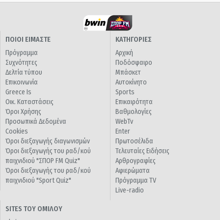
ΠΟΙΟΙ ΕΙΜΑΣΤΕ
ΚΑΤΗΓΟΡΙΕΣ
Πρόγραμμα
Αρχική
Συχνότητες
Ποδόσφαιρο
Δελτία τύπου
Μπάσκετ
Επικοινωνία
Αυτοκίνητο
Greece Is
Sports
Οικ. Καταστάσεις
Επικαιρότητα
Όροι Χρήσης
Βαθμολογίες
Προσωπικά Δεδομένα
WebTv
Cookies
Enter
Όροι διεξαγωγής διαγωνισμών
Πρωτοσέλιδα
Όροι διεξαγωγής του ραδ/κού
Τελευταίες Ειδήσεις
παιχνιδιού "ΣΠΟΡ FM Quiz"
Αρθρογραφίες
Όροι διεξαγωγής του ραδ/κού
Αφιερώματα
παιχνιδιού "Sport Quiz"
Πρόγραμμα TV
Live-radio
SITES ΤΟΥ ΟΜΙΛΟΥ