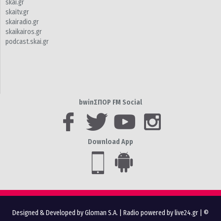
skai.gr
skaitv.gr
skairadio.gr
skaikairos.gr
podcast.skai.gr
bwinΣΠΟΡ FM Social
Download App
Designed & Developed by Gloman S.A.
|
Radio powered by live24.gr
| ©