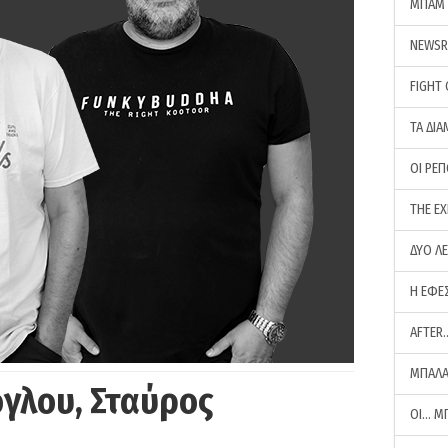
ΜΠΑΜ 
NEWS
FIGHT
ΤΑ ΔΙΑ
ΟΙ ΡΕ
THE E
ΔΥΟ Λ
Η ΕΦΕ
AFTER
ΜΠΑΛΑ
γλου, Σταύρος
ΟΙ… Μ