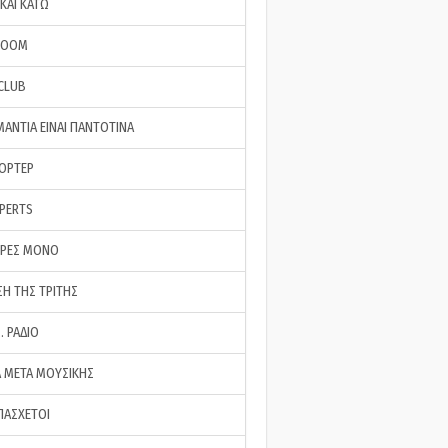
ΚΑΙ ΚΑΤΩ
ROOM
 CLUB
ΜΑΝΤΙΑ ΕΙΝΑΙ ΠΑΝΤΟΤΙΝΑ
ΠΟΡΤΕΡ
XPERTS
ΕΡΕΣ ΜΟΝΟ
ΣΗ ΤΗΣ ΤΡΙΤΗΣ
… ΡΑΔΙΟ
 ΜΕΤΑ ΜΟΥΣΙΚΗΣ
ΠΑΣΧΕΤΟΙ