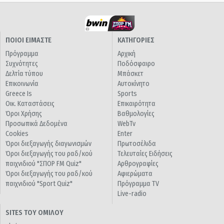
ΠΟΙΟΙ ΕΙΜΑΣΤΕ
ΚΑΤΗΓΟΡΙΕΣ
Πρόγραμμα
Αρχική
Συχνότητες
Ποδόσφαιρο
Δελτία τύπου
Μπάσκετ
Επικοινωνία
Αυτοκίνητο
Greece Is
Sports
Οικ. Καταστάσεις
Επικαιρότητα
Όροι Χρήσης
Βαθμολογίες
Προσωπικά Δεδομένα
WebTv
Cookies
Enter
Όροι διεξαγωγής διαγωνισμών
Πρωτοσέλιδα
Όροι διεξαγωγής του ραδ/κού
Τελευταίες Ειδήσεις
παιχνιδιού "ΣΠΟΡ FM Quiz"
Αρθρογραφίες
Όροι διεξαγωγής του ραδ/κού
Αφιερώματα
παιχνιδιού "Sport Quiz"
Πρόγραμμα TV
Live-radio
SITES ΤΟΥ ΟΜΙΛΟΥ