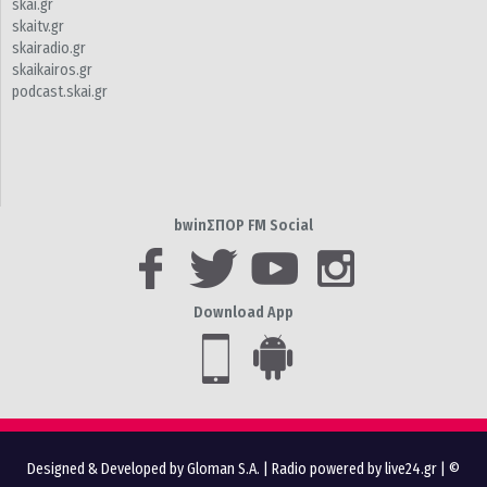
skai.gr
skaitv.gr
skairadio.gr
skaikairos.gr
podcast.skai.gr
bwinΣΠΟΡ FM Social
Download App
Designed & Developed by Gloman S.A.
|
Radio powered by live24.gr
| ©