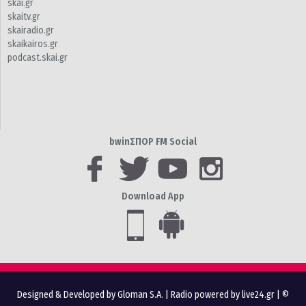
skai.gr
skaitv.gr
skairadio.gr
skaikairos.gr
podcast.skai.gr
bwinΣΠΟΡ FM Social
Download App
Designed & Developed by Gloman S.A.
|
Radio powered by live24.gr
| ©