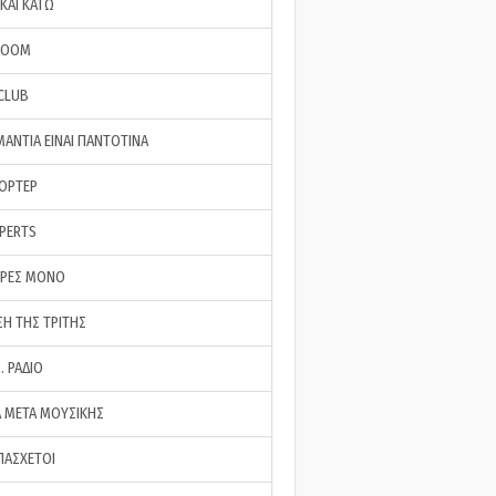
ΚΑΙ ΚΑΤΩ
ROOM
 CLUB
ΜΑΝΤΙΑ ΕΙΝΑΙ ΠΑΝΤΟΤΙΝΑ
ΠΟΡΤΕΡ
XPERTS
ΕΡΕΣ ΜΟΝΟ
ΣΗ ΤΗΣ ΤΡΙΤΗΣ
… ΡΑΔΙΟ
 ΜΕΤΑ ΜΟΥΣΙΚΗΣ
ΠΑΣΧΕΤΟΙ