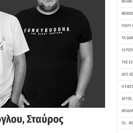
ΜΠΑΜ 
NEWS
FIGHT
ΤΑ ΔΙΑ
ΟΙ ΡΕ
THE E
ΔΥΟ Λ
Η ΕΦΕ
AFTER
ΜΠΑΛΑ
γλου, Σταύρος
ΟΙ… Μ