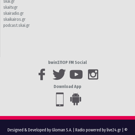
skai.gr
skaitv.gr
skairadio.gr
skaikairos.gr
podcast.skai.gr
bwinΣΠΟΡ FM Social
Download App
Designed & Developed by Gloman S.A.
|
Radio powered by live24.gr
| ©