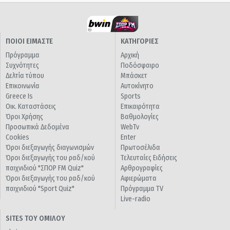
ΠΟΙΟΙ ΕΙΜΑΣΤΕ
ΚΑΤΗΓΟΡΙΕΣ
Πρόγραμμα
Αρχική
Συχνότητες
Ποδόσφαιρο
Δελτία τύπου
Μπάσκετ
Επικοινωνία
Αυτοκίνητο
Greece Is
Sports
Οικ. Καταστάσεις
Επικαιρότητα
Όροι Χρήσης
Βαθμολογίες
Προσωπικά Δεδομένα
WebTv
Cookies
Enter
Όροι διεξαγωγής διαγωνισμών
Πρωτοσέλιδα
Όροι διεξαγωγής του ραδ/κού
Τελευταίες Ειδήσεις
παιχνιδιού "ΣΠΟΡ FM Quiz"
Αρθρογραφίες
Όροι διεξαγωγής του ραδ/κού
Αφιερώματα
παιχνιδιού "Sport Quiz"
Πρόγραμμα TV
Live-radio
SITES ΤΟΥ ΟΜΙΛΟΥ