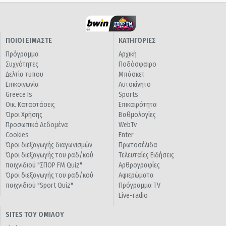
ΠΟΙΟΙ ΕΙΜΑΣΤΕ
ΚΑΤΗΓΟΡΙΕΣ
Πρόγραμμα
Αρχική
Συχνότητες
Ποδόσφαιρο
Δελτία τύπου
Μπάσκετ
Επικοινωνία
Αυτοκίνητο
Greece Is
Sports
Οικ. Καταστάσεις
Επικαιρότητα
Όροι Χρήσης
Βαθμολογίες
Προσωπικά Δεδομένα
WebTv
Cookies
Enter
Όροι διεξαγωγής διαγωνισμών
Πρωτοσέλιδα
Όροι διεξαγωγής του ραδ/κού
Τελευταίες Ειδήσεις
παιχνιδιού "ΣΠΟΡ FM Quiz"
Αρθρογραφίες
Όροι διεξαγωγής του ραδ/κού
Αφιερώματα
παιχνιδιού "Sport Quiz"
Πρόγραμμα TV
Live-radio
SITES ΤΟΥ ΟΜΙΛΟΥ