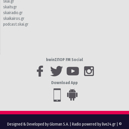
skai.gr
skaitv.gr
skairadio.gr
skaikairos.gr
podcast.skai.gr
bwinΣΠΟΡ FM Social
Download App
Designed & Developed by Gloman S.A.
|
Radio powered by live24.gr
| ©