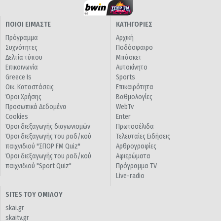
ΠΟΙΟΙ ΕΙΜΑΣΤΕ
ΚΑΤΗΓΟΡΙΕΣ
Πρόγραμμα
Αρχική
Συχνότητες
Ποδόσφαιρο
Δελτία τύπου
Μπάσκετ
Επικοινωνία
Αυτοκίνητο
Greece Is
Sports
Οικ. Καταστάσεις
Επικαιρότητα
Όροι Χρήσης
Βαθμολογίες
Προσωπικά Δεδομένα
WebTv
Cookies
Enter
Όροι διεξαγωγής διαγωνισμών
Πρωτοσέλιδα
Όροι διεξαγωγής του ραδ/κού
Τελευταίες Ειδήσεις
παιχνιδιού "ΣΠΟΡ FM Quiz"
Αρθρογραφίες
Όροι διεξαγωγής του ραδ/κού
Αφιερώματα
παιχνιδιού "Sport Quiz"
Πρόγραμμα TV
Live-radio
SITES ΤΟΥ ΟΜΙΛΟΥ
skai.gr
skaitv.gr