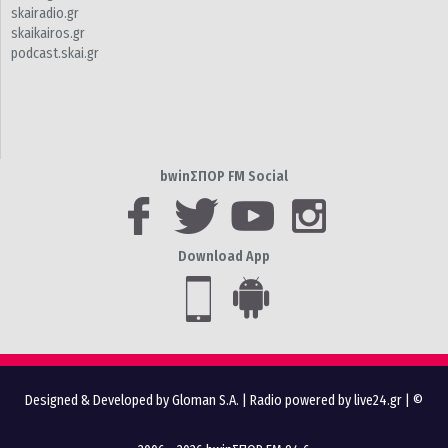
skairadio.gr
skaikairos.gr
podcast.skai.gr
bwinΣΠΟΡ FM Social
Download App
Designed & Developed by Gloman S.A.
|
Radio powered by live24.gr
| ©