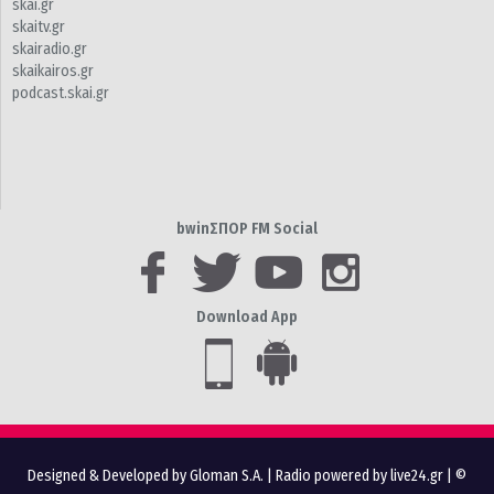
skai.gr
skaitv.gr
skairadio.gr
skaikairos.gr
podcast.skai.gr
bwinΣΠΟΡ FM Social
Download App
Designed & Developed by Gloman S.A.
|
Radio powered by live24.gr
| ©