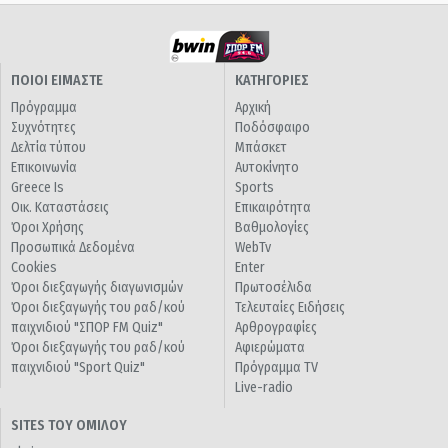
ΠΟΙΟΙ ΕΙΜΑΣΤΕ
ΚΑΤΗΓΟΡΙΕΣ
Πρόγραμμα
Αρχική
Συχνότητες
Ποδόσφαιρο
Δελτία τύπου
Μπάσκετ
Επικοινωνία
Αυτοκίνητο
Greece Is
Sports
Οικ. Καταστάσεις
Επικαιρότητα
Όροι Χρήσης
Βαθμολογίες
Προσωπικά Δεδομένα
WebTv
Cookies
Enter
Όροι διεξαγωγής διαγωνισμών
Πρωτοσέλιδα
Όροι διεξαγωγής του ραδ/κού
Τελευταίες Ειδήσεις
παιχνιδιού "ΣΠΟΡ FM Quiz"
Αρθρογραφίες
Όροι διεξαγωγής του ραδ/κού
Αφιερώματα
παιχνιδιού "Sport Quiz"
Πρόγραμμα TV
Live-radio
SITES ΤΟΥ ΟΜΙΛΟΥ