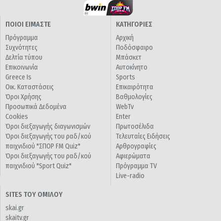
ΠΟΙΟΙ ΕΙΜΑΣΤΕ
ΚΑΤΗΓΟΡΙΕΣ
Πρόγραμμα
Αρχική
Συχνότητες
Ποδόσφαιρο
Δελτία τύπου
Μπάσκετ
Επικοινωνία
Αυτοκίνητο
Greece Is
Sports
Οικ. Καταστάσεις
Επικαιρότητα
Όροι Χρήσης
Βαθμολογίες
Προσωπικά Δεδομένα
WebTv
Cookies
Enter
Όροι διεξαγωγής διαγωνισμών
Πρωτοσέλιδα
Όροι διεξαγωγής του ραδ/κού
Τελευταίες Ειδήσεις
παιχνιδιού "ΣΠΟΡ FM Quiz"
Αρθρογραφίες
Όροι διεξαγωγής του ραδ/κού
Αφιερώματα
παιχνιδιού "Sport Quiz"
Πρόγραμμα TV
Live-radio
SITES ΤΟΥ ΟΜΙΛΟΥ
skai.gr
skaitv.gr