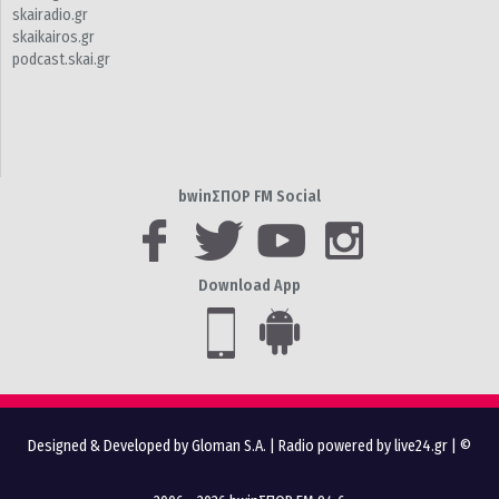
skairadio.gr
skaikairos.gr
podcast.skai.gr
bwinΣΠΟΡ FM Social
Download App
Designed & Developed by Gloman S.A.
|
Radio powered by live24.gr
| ©