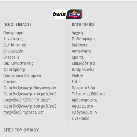
ΠΟΙΟΙ ΕΙΜΑΣΤΕ
ΚΑΤΗΓΟΡΙΕΣ
Πρόγραμμα
Αρχική
Συχνότητες
Ποδόσφαιρο
Δελτία τύπου
Μπάσκετ
Επικοινωνία
Αυτοκίνητο
Greece Is
Sports
Οικ. Καταστάσεις
Επικαιρότητα
Όροι Χρήσης
Βαθμολογίες
Προσωπικά Δεδομένα
WebTv
Cookies
Enter
Όροι διεξαγωγής διαγωνισμών
Πρωτοσέλιδα
Όροι διεξαγωγής του ραδ/κού
Τελευταίες Ειδήσεις
παιχνιδιού "ΣΠΟΡ FM Quiz"
Αρθρογραφίες
Όροι διεξαγωγής του ραδ/κού
Αφιερώματα
παιχνιδιού "Sport Quiz"
Πρόγραμμα TV
Live-radio
SITES ΤΟΥ ΟΜΙΛΟΥ