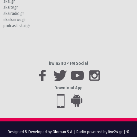
skai.gr
skaitv.gr
skairadio.gr
skaikairos.gr
podcast.skai.gr
bwinΣΠΟΡ FM Social
Download App
Designed & Developed by Gloman S.A.
|
Radio powered by live24.gr
| ©