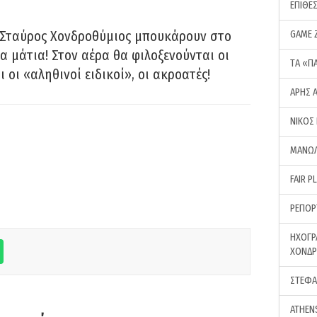
ΕΠΙΘΕ
 Σταύρος Χονδροθύμιος μπουκάρουν στο
GAME 
α μάτια! Στον αέρα θα φιλοξενούνται οι
ΤA «Π
ι οι «αληθινοί ειδικοί», οι ακροατές!
ΑΡΗΣ 
ΝΙΚΟΣ
ΜΑΝΩΛ
FAIR P
ΡΕΠΟΡ
ΗΧΟΓΡ
ΧΟΝΔ
ΣΤΕΦΑ
ATHEN