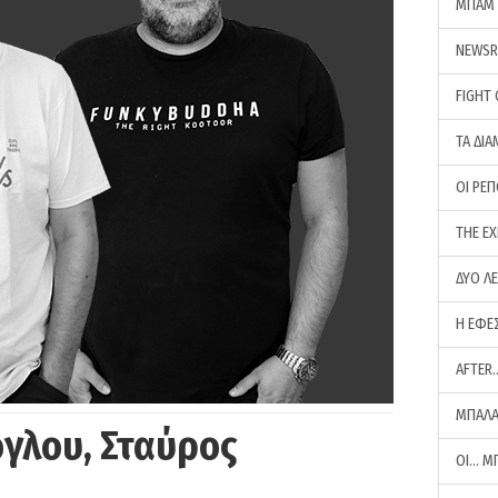
ΜΠΑΜ 
NEWS
FIGHT
ΤΑ ΔΙΑ
ΟΙ ΡΕ
THE E
ΔΥΟ Λ
Η ΕΦΕ
AFTER
ΜΠΑΛΑ
γλου, Σταύρος
ΟΙ… Μ