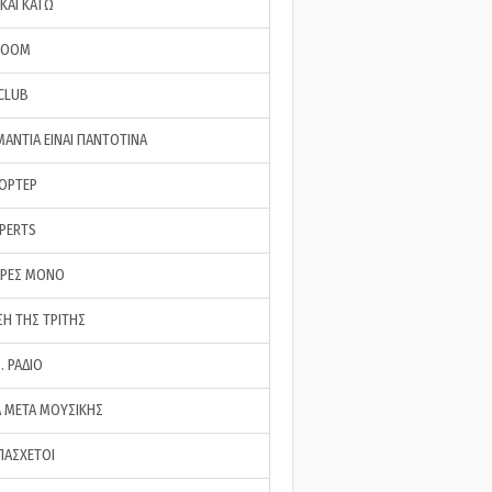
ΚΑΙ ΚΑΤΩ
ROOM
 CLUB
ΜΑΝΤΙΑ ΕΙΝΑΙ ΠΑΝΤΟΤΙΝΑ
ΠΟΡΤΕΡ
XPERTS
ΕΡΕΣ ΜΟΝΟ
ΣΗ ΤΗΣ ΤΡΙΤΗΣ
… ΡΑΔΙΟ
 ΜΕΤΑ ΜΟΥΣΙΚΗΣ
ΠΑΣΧΕΤΟΙ