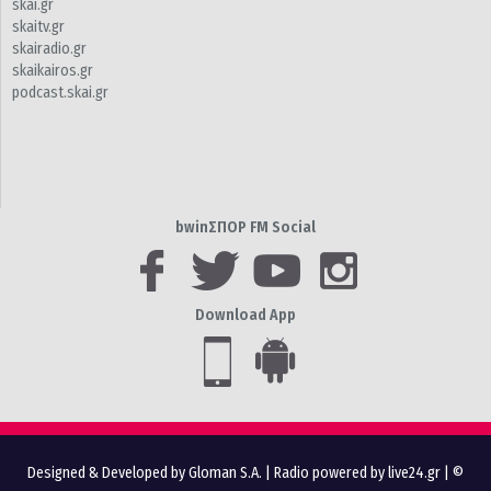
skai.gr
skaitv.gr
skairadio.gr
skaikairos.gr
podcast.skai.gr
bwinΣΠΟΡ FM Social
Download App
Designed & Developed by Gloman S.A.
|
Radio powered by live24.gr
| ©