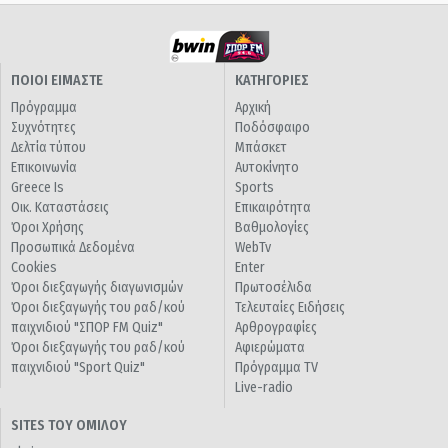
ΠΟΙΟΙ ΕΙΜΑΣΤΕ
ΚΑΤΗΓΟΡΙΕΣ
Πρόγραμμα
Αρχική
Συχνότητες
Ποδόσφαιρο
Δελτία τύπου
Μπάσκετ
Επικοινωνία
Αυτοκίνητο
Greece Is
Sports
Οικ. Καταστάσεις
Επικαιρότητα
Όροι Χρήσης
Βαθμολογίες
Προσωπικά Δεδομένα
WebTv
Cookies
Enter
Όροι διεξαγωγής διαγωνισμών
Πρωτοσέλιδα
Όροι διεξαγωγής του ραδ/κού
Τελευταίες Ειδήσεις
παιχνιδιού "ΣΠΟΡ FM Quiz"
Αρθρογραφίες
Όροι διεξαγωγής του ραδ/κού
Αφιερώματα
παιχνιδιού "Sport Quiz"
Πρόγραμμα TV
Live-radio
SITES ΤΟΥ ΟΜΙΛΟΥ