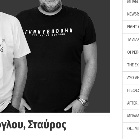
ΜΠΑΜ 
NEWS
FIGHT
ΤΑ ΔΙΑ
ΟΙ ΡΕ
THE E
ΔΥΟ Λ
Η ΕΦΕ
AFTER
ΜΠΑΛΑ
γλου, Σταύρος
ΟΙ… Μ