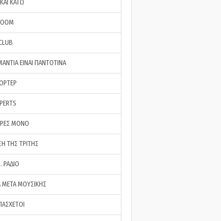
ΚΑΙ ΚΑΤΩ
ROOM
 CLUB
ΜΑΝΤΙΑ ΕΙΝΑΙ ΠΑΝΤΟΤΙΝΑ
ΠΟΡΤΕΡ
XPERTS
ΕΡΕΣ ΜΟΝΟ
ΣΗ ΤΗΣ ΤΡΙΤΗΣ
… ΡΑΔΙΟ
 ΜΕΤΑ ΜΟΥΣΙΚΗΣ
ΠΑΣΧΕΤΟΙ