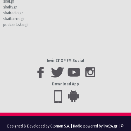
skai.gr
skaitv.gr
skairadio.gr
skaikairos.gr
podcast.skai.gr
bwinΣΠΟΡ FM Social
Download App
Designed & Developed by Gloman S.A.
|
Radio powered by live24.gr
| ©