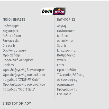
ΠΟΙΟΙ ΕΙΜΑΣΤΕ
ΚΑΤΗΓΟΡΙΕΣ
Πρόγραμμα
Αρχική
Συχνότητες
Ποδόσφαιρο
Δελτία τύπου
Μπάσκετ
Επικοινωνία
Αυτοκίνητο
Greece Is
Sports
Οικ. Καταστάσεις
Επικαιρότητα
Όροι Χρήσης
Βαθμολογίες
Προσωπικά Δεδομένα
WebTv
Cookies
Enter
Όροι διεξαγωγής διαγωνισμών
Πρωτοσέλιδα
Όροι διεξαγωγής του ραδ/κού
Τελευταίες Ειδήσεις
παιχνιδιού "ΣΠΟΡ FM Quiz"
Αρθρογραφίες
Όροι διεξαγωγής του ραδ/κού
Αφιερώματα
παιχνιδιού "Sport Quiz"
Πρόγραμμα TV
Live-radio
SITES ΤΟΥ ΟΜΙΛΟΥ