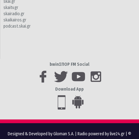
skai.gr
skaitv.gr
skairadio.gr
skaikairos.gr
podcast.skai.gr
bwinΣΠΟΡ FM Social
Download App
Designed & Developed by Gloman S.A.
|
Radio powered by live24.gr
| ©