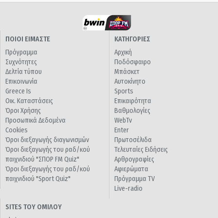
ΠΟΙΟΙ ΕΙΜΑΣΤΕ
ΚΑΤΗΓΟΡΙΕΣ
Πρόγραμμα
Αρχική
Συχνότητες
Ποδόσφαιρο
Δελτία τύπου
Μπάσκετ
Επικοινωνία
Αυτοκίνητο
Greece Is
Sports
Οικ. Καταστάσεις
Επικαιρότητα
Όροι Χρήσης
Βαθμολογίες
Προσωπικά Δεδομένα
WebTv
Cookies
Enter
Όροι διεξαγωγής διαγωνισμών
Πρωτοσέλιδα
Όροι διεξαγωγής του ραδ/κού
Τελευταίες Ειδήσεις
παιχνιδιού "ΣΠΟΡ FM Quiz"
Αρθρογραφίες
Όροι διεξαγωγής του ραδ/κού
Αφιερώματα
παιχνιδιού "Sport Quiz"
Πρόγραμμα TV
Live-radio
SITES ΤΟΥ ΟΜΙΛΟΥ