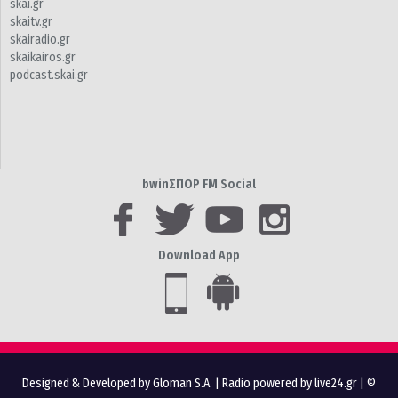
skai.gr
skaitv.gr
skairadio.gr
skaikairos.gr
podcast.skai.gr
bwinΣΠΟΡ FM Social
Download App
Designed & Developed by Gloman S.A.
|
Radio powered by live24.gr
| ©