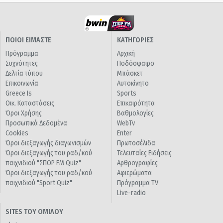
ΠΟΙΟΙ ΕΙΜΑΣΤΕ
ΚΑΤΗΓΟΡΙΕΣ
Πρόγραμμα
Αρχική
Συχνότητες
Ποδόσφαιρο
Δελτία τύπου
Μπάσκετ
Επικοινωνία
Αυτοκίνητο
Greece Is
Sports
Οικ. Καταστάσεις
Επικαιρότητα
Όροι Χρήσης
Βαθμολογίες
Προσωπικά Δεδομένα
WebTv
Cookies
Enter
Όροι διεξαγωγής διαγωνισμών
Πρωτοσέλιδα
Όροι διεξαγωγής του ραδ/κού
Τελευταίες Ειδήσεις
παιχνιδιού "ΣΠΟΡ FM Quiz"
Αρθρογραφίες
Όροι διεξαγωγής του ραδ/κού
Αφιερώματα
παιχνιδιού "Sport Quiz"
Πρόγραμμα TV
Live-radio
SITES ΤΟΥ ΟΜΙΛΟΥ