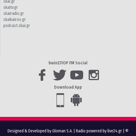
skai.gr
skaitv.gr
skairadio.gr
skaikairos.gr
podcast.skai.gr
bwinΣΠΟΡ FM Social
Download App
Designed & Developed by Gloman S.A.
|
Radio powered by live24.gr
| ©