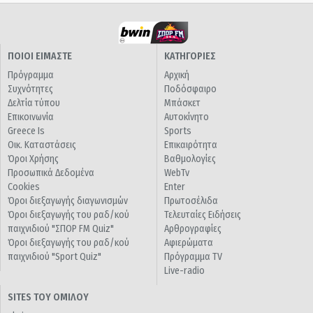
ΠΟΙΟΙ ΕΙΜΑΣΤΕ
ΚΑΤΗΓΟΡΙΕΣ
Πρόγραμμα
Αρχική
Συχνότητες
Ποδόσφαιρο
Δελτία τύπου
Μπάσκετ
Επικοινωνία
Αυτοκίνητο
Greece Is
Sports
Οικ. Καταστάσεις
Επικαιρότητα
Όροι Χρήσης
Βαθμολογίες
Προσωπικά Δεδομένα
WebTv
Cookies
Enter
Όροι διεξαγωγής διαγωνισμών
Πρωτοσέλιδα
Όροι διεξαγωγής του ραδ/κού
Τελευταίες Ειδήσεις
παιχνιδιού "ΣΠΟΡ FM Quiz"
Αρθρογραφίες
Όροι διεξαγωγής του ραδ/κού
Αφιερώματα
παιχνιδιού "Sport Quiz"
Πρόγραμμα TV
Live-radio
SITES ΤΟΥ ΟΜΙΛΟΥ