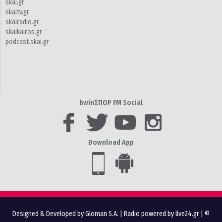
skai.gr
skaitv.gr
skairadio.gr
skaikairos.gr
podcast.skai.gr
bwinΣΠΟΡ FM Social
Download App
Designed & Developed by Gloman S.A.
|
Radio powered by live24.gr
| ©