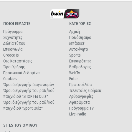
ΠΟΙΟΙ ΕΙΜΑΣΤΕ
ΚΑΤΗΓΟΡΙΕΣ
Πρόγραμμα
Αρχική
Συχνότητες
Ποδόσφαιρο
Δελτία τύπου
Μπάσκετ
Επικοινωνία
Αυτοκίνητο
Greece Is
Sports
Οικ. Καταστάσεις
Επικαιρότητα
Όροι Χρήσης
Βαθμολογίες
Προσωπικά Δεδομένα
WebTv
Cookies
Enter
Όροι διεξαγωγής διαγωνισμών
Πρωτοσέλιδα
Όροι διεξαγωγής του ραδ/κού
Τελευταίες Ειδήσεις
παιχνιδιού "ΣΠΟΡ FM Quiz"
Αρθρογραφίες
Όροι διεξαγωγής του ραδ/κού
Αφιερώματα
παιχνιδιού "Sport Quiz"
Πρόγραμμα TV
Live-radio
SITES ΤΟΥ ΟΜΙΛΟΥ