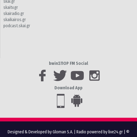
skai.gr
skaitv.gr
skairadio.gr
skaikairos.gr
podcast.skai.gr
bwinΣΠΟΡ FM Social
Download App
Designed & Developed by Gloman S.A.
|
Radio powered by live24.gr
| ©