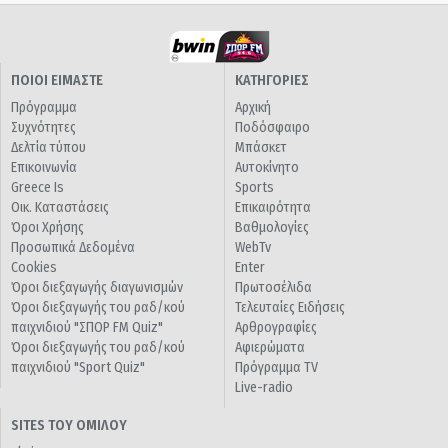
ΠΟΙΟΙ ΕΙΜΑΣΤΕ
ΚΑΤΗΓΟΡΙΕΣ
Πρόγραμμα
Αρχική
Συχνότητες
Ποδόσφαιρο
Δελτία τύπου
Μπάσκετ
Επικοινωνία
Αυτοκίνητο
Greece Is
Sports
Οικ. Καταστάσεις
Επικαιρότητα
Όροι Χρήσης
Βαθμολογίες
Προσωπικά Δεδομένα
WebTv
Cookies
Enter
Όροι διεξαγωγής διαγωνισμών
Πρωτοσέλιδα
Όροι διεξαγωγής του ραδ/κού
Τελευταίες Ειδήσεις
παιχνιδιού "ΣΠΟΡ FM Quiz"
Αρθρογραφίες
Όροι διεξαγωγής του ραδ/κού
Αφιερώματα
παιχνιδιού "Sport Quiz"
Πρόγραμμα TV
Live-radio
SITES ΤΟΥ ΟΜΙΛΟΥ