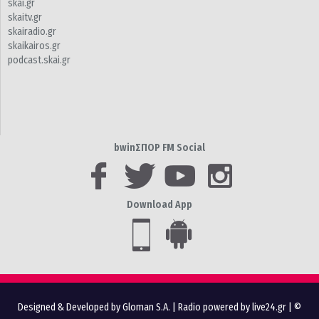
skai.gr
skaitv.gr
skairadio.gr
skaikairos.gr
podcast.skai.gr
bwinΣΠΟΡ FM Social
Download App
Designed & Developed by Gloman S.A.
|
Radio powered by live24.gr
| ©