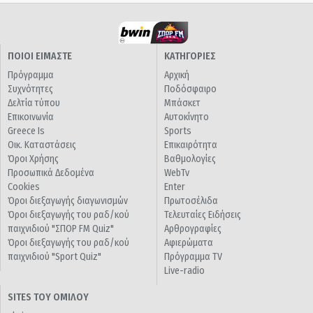
ΠΟΙΟΙ ΕΙΜΑΣΤΕ
ΚΑΤΗΓΟΡΙΕΣ
Πρόγραμμα
Αρχική
Συχνότητες
Ποδόσφαιρο
Δελτία τύπου
Μπάσκετ
Επικοινωνία
Αυτοκίνητο
Greece Is
Sports
Οικ. Καταστάσεις
Επικαιρότητα
Όροι Χρήσης
Βαθμολογίες
Προσωπικά Δεδομένα
WebTv
Cookies
Enter
Όροι διεξαγωγής διαγωνισμών
Πρωτοσέλιδα
Όροι διεξαγωγής του ραδ/κού
Τελευταίες Ειδήσεις
παιχνιδιού "ΣΠΟΡ FM Quiz"
Αρθρογραφίες
Όροι διεξαγωγής του ραδ/κού
Αφιερώματα
παιχνιδιού "Sport Quiz"
Πρόγραμμα TV
Live-radio
SITES ΤΟΥ ΟΜΙΛΟΥ