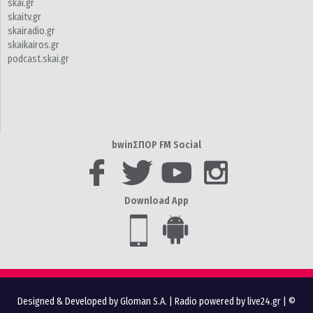
skai.gr
skaitv.gr
skairadio.gr
skaikairos.gr
podcast.skai.gr
bwinΣΠΟΡ FM Social
Download App
Designed & Developed by Gloman S.A.
|
Radio powered by live24.gr
| ©