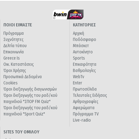
ΠΟΙΟΙ ΕΙΜΑΣΤΕ
ΚΑΤΗΓΟΡΙΕΣ
Πρόγραμμα
Αρχική
Συχνότητες
Ποδόσφαιρο
Δελτία τύπου
Μπάσκετ
Επικοινωνία
Αυτοκίνητο
Greece Is
Sports
Οικ. Καταστάσεις
Επικαιρότητα
Όροι Χρήσης
Βαθμολογίες
Προσωπικά Δεδομένα
WebTv
Cookies
Enter
Όροι διεξαγωγής διαγωνισμών
Πρωτοσέλιδα
Όροι διεξαγωγής του ραδ/κού
Τελευταίες Ειδήσεις
παιχνιδιού "ΣΠΟΡ FM Quiz"
Αρθρογραφίες
Όροι διεξαγωγής του ραδ/κού
Αφιερώματα
παιχνιδιού "Sport Quiz"
Πρόγραμμα TV
Live-radio
SITES ΤΟΥ ΟΜΙΛΟΥ