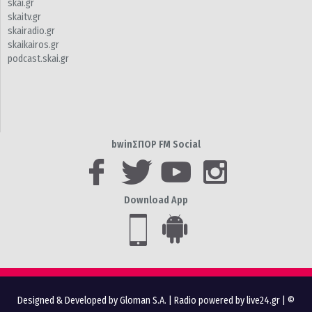
skai.gr
skaitv.gr
skairadio.gr
skaikairos.gr
podcast.skai.gr
bwinΣΠΟΡ FM Social
Download App
Designed & Developed by Gloman S.A.
|
Radio powered by live24.gr
| ©