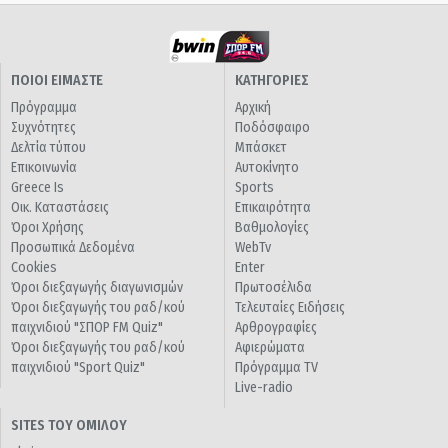
ΠΟΙΟΙ ΕΙΜΑΣΤΕ
ΚΑΤΗΓΟΡΙΕΣ
Πρόγραμμα
Αρχική
Συχνότητες
Ποδόσφαιρο
Δελτία τύπου
Μπάσκετ
Επικοινωνία
Αυτοκίνητο
Greece Is
Sports
Οικ. Καταστάσεις
Επικαιρότητα
Όροι Χρήσης
Βαθμολογίες
Προσωπικά Δεδομένα
WebTv
Cookies
Enter
Όροι διεξαγωγής διαγωνισμών
Πρωτοσέλιδα
Όροι διεξαγωγής του ραδ/κού
Τελευταίες Ειδήσεις
παιχνιδιού "ΣΠΟΡ FM Quiz"
Αρθρογραφίες
Όροι διεξαγωγής του ραδ/κού
Αφιερώματα
παιχνιδιού "Sport Quiz"
Πρόγραμμα TV
Live-radio
SITES ΤΟΥ ΟΜΙΛΟΥ