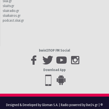
skai.gr
skaitv.gr
skairadio.gr
skaikairos.gr
podcast.skai.gr
bwinΣΠΟΡ FM Social
Download App
Designed & Developed by Gloman S.A.
|
Radio powered by live24.gr
| ©