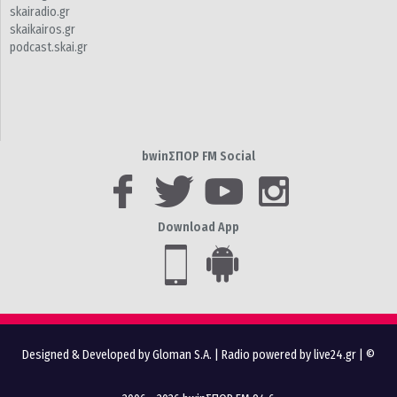
skairadio.gr
skaikairos.gr
podcast.skai.gr
bwinΣΠΟΡ FM Social
Download App
Designed & Developed by Gloman S.A.
|
Radio powered by live24.gr
| ©