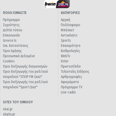
ΠΟΙΟΙ ΕΙΜΑΣΤΕ
ΚΑΤΗΓΟΡΙΕΣ
Πρόγραμμα
Αρχική
Συχνότητες
Ποδόσφαιρο
Δελτία τύπου
Μπάσκετ
Επικοινωνία
Αυτοκίνητο
Greece Is
Sports
Οικ. Καταστάσεις
Επικαιρότητα
Όροι Χρήσης
Βαθμολογίες
Προσωπικά Δεδομένα
WebTv
Cookies
Enter
Όροι διεξαγωγής διαγωνισμών
Πρωτοσέλιδα
Όροι διεξαγωγής του ραδ/κού
Τελευταίες Ειδήσεις
παιχνιδιού "ΣΠΟΡ FM Quiz"
Αρθρογραφίες
Όροι διεξαγωγής του ραδ/κού
Αφιερώματα
παιχνιδιού "Sport Quiz"
Πρόγραμμα TV
Live-radio
SITES ΤΟΥ ΟΜΙΛΟΥ
skai.gr
skaitv.gr