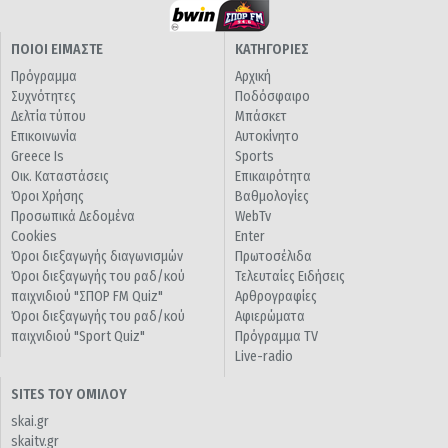
ΠΟΙΟΙ ΕΙΜΑΣΤΕ
ΚΑΤΗΓΟΡΙΕΣ
Πρόγραμμα
Αρχική
Συχνότητες
Ποδόσφαιρο
Δελτία τύπου
Μπάσκετ
Επικοινωνία
Αυτοκίνητο
Greece Is
Sports
Οικ. Καταστάσεις
Επικαιρότητα
Όροι Χρήσης
Βαθμολογίες
Προσωπικά Δεδομένα
WebTv
Cookies
Enter
Όροι διεξαγωγής διαγωνισμών
Πρωτοσέλιδα
Όροι διεξαγωγής του ραδ/κού
Τελευταίες Ειδήσεις
παιχνιδιού "ΣΠΟΡ FM Quiz"
Αρθρογραφίες
Όροι διεξαγωγής του ραδ/κού
Αφιερώματα
παιχνιδιού "Sport Quiz"
Πρόγραμμα TV
Live-radio
SITES ΤΟΥ ΟΜΙΛΟΥ
skai.gr
skaitv.gr