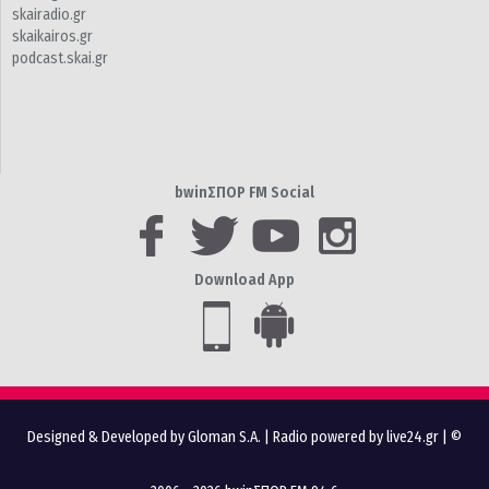
skairadio.gr
skaikairos.gr
podcast.skai.gr
bwinΣΠΟΡ FM Social
Download App
Designed & Developed by Gloman S.A.
|
Radio powered by live24.gr
| ©