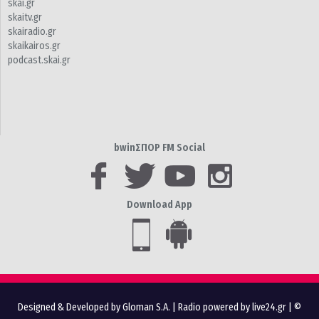
skai.gr
skaitv.gr
skairadio.gr
skaikairos.gr
podcast.skai.gr
bwinΣΠΟΡ FM Social
Download App
Designed & Developed by Gloman S.A.
|
Radio powered by live24.gr
| ©