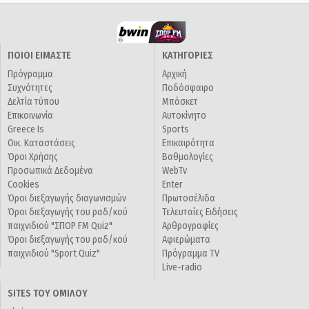
ΠΟΙΟΙ ΕΙΜΑΣΤΕ
ΚΑΤΗΓΟΡΙΕΣ
Πρόγραμμα
Αρχική
Συχνότητες
Ποδόσφαιρο
Δελτία τύπου
Μπάσκετ
Επικοινωνία
Αυτοκίνητο
Greece Is
Sports
Οικ. Καταστάσεις
Επικαιρότητα
Όροι Χρήσης
Βαθμολογίες
Προσωπικά Δεδομένα
WebTv
Cookies
Enter
Όροι διεξαγωγής διαγωνισμών
Πρωτοσέλιδα
Όροι διεξαγωγής του ραδ/κού
Τελευταίες Ειδήσεις
παιχνιδιού "ΣΠΟΡ FM Quiz"
Αρθρογραφίες
Όροι διεξαγωγής του ραδ/κού
Αφιερώματα
παιχνιδιού "Sport Quiz"
Πρόγραμμα TV
Live-radio
SITES ΤΟΥ ΟΜΙΛΟΥ