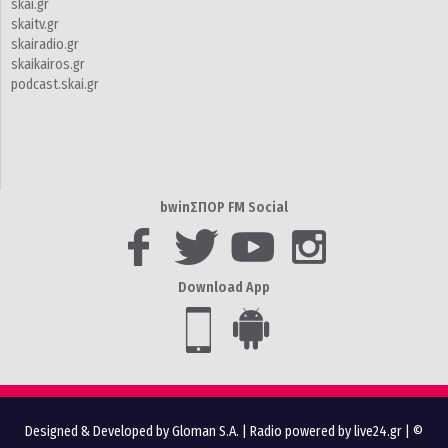
skai.gr
skaitv.gr
skairadio.gr
skaikairos.gr
podcast.skai.gr
bwinΣΠΟΡ FM Social
Download App
Designed & Developed by Gloman S.A.
|
Radio powered by live24.gr
| ©