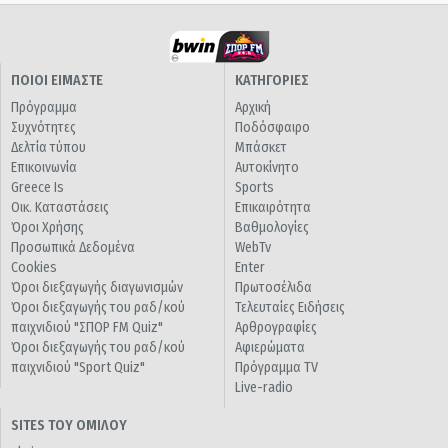
ΠΟΙΟΙ ΕΙΜΑΣΤΕ
ΚΑΤΗΓΟΡΙΕΣ
Πρόγραμμα
Αρχική
Συχνότητες
Ποδόσφαιρο
Δελτία τύπου
Μπάσκετ
Επικοινωνία
Αυτοκίνητο
Greece Is
Sports
Οικ. Καταστάσεις
Επικαιρότητα
Όροι Χρήσης
Βαθμολογίες
Προσωπικά Δεδομένα
WebTv
Cookies
Enter
Όροι διεξαγωγής διαγωνισμών
Πρωτοσέλιδα
Όροι διεξαγωγής του ραδ/κού
Τελευταίες Ειδήσεις
παιχνιδιού "ΣΠΟΡ FM Quiz"
Αρθρογραφίες
Όροι διεξαγωγής του ραδ/κού
Αφιερώματα
παιχνιδιού "Sport Quiz"
Πρόγραμμα TV
Live-radio
SITES ΤΟΥ ΟΜΙΛΟΥ