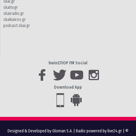
skai.gr
skaitv.gr
skairadio.gr
skaikairos.gr
podcast.skai.gr
bwinΣΠΟΡ FM Social
Download App
Designed & Developed by Gloman S.A.
|
Radio powered by live24.gr
| ©