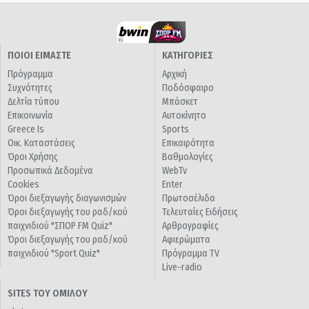
ΠΟΙΟΙ ΕΙΜΑΣΤΕ
ΚΑΤΗΓΟΡΙΕΣ
Πρόγραμμα
Αρχική
Συχνότητες
Ποδόσφαιρο
Δελτία τύπου
Μπάσκετ
Επικοινωνία
Αυτοκίνητο
Greece Is
Sports
Οικ. Καταστάσεις
Επικαιρότητα
Όροι Χρήσης
Βαθμολογίες
Προσωπικά Δεδομένα
WebTv
Cookies
Enter
Όροι διεξαγωγής διαγωνισμών
Πρωτοσέλιδα
Όροι διεξαγωγής του ραδ/κού
Τελευταίες Ειδήσεις
παιχνιδιού "ΣΠΟΡ FM Quiz"
Αρθρογραφίες
Όροι διεξαγωγής του ραδ/κού
Αφιερώματα
παιχνιδιού "Sport Quiz"
Πρόγραμμα TV
Live-radio
SITES ΤΟΥ ΟΜΙΛΟΥ