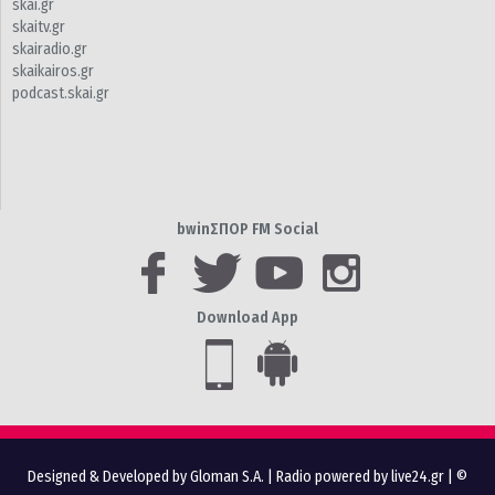
skai.gr
skaitv.gr
skairadio.gr
skaikairos.gr
podcast.skai.gr
bwinΣΠΟΡ FM Social
Download App
Designed & Developed by Gloman S.A.
|
Radio powered by live24.gr
| ©