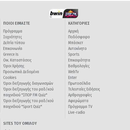
ΠΟΙΟΙ ΕΙΜΑΣΤΕ
ΚΑΤΗΓΟΡΙΕΣ
Πρόγραμμα
Αρχική
Συχνότητες
Ποδόσφαιρο
Δελτία τύπου
Μπάσκετ
Επικοινωνία
Αυτοκίνητο
Greece Is
Sports
Οικ. Καταστάσεις
Επικαιρότητα
Όροι Χρήσης
Βαθμολογίες
Προσωπικά Δεδομένα
WebTv
Cookies
Enter
Όροι διεξαγωγής διαγωνισμών
Πρωτοσέλιδα
Όροι διεξαγωγής του ραδ/κού
Τελευταίες Ειδήσεις
παιχνιδιού "ΣΠΟΡ FM Quiz"
Αρθρογραφίες
Όροι διεξαγωγής του ραδ/κού
Αφιερώματα
παιχνιδιού "Sport Quiz"
Πρόγραμμα TV
Live-radio
SITES ΤΟΥ ΟΜΙΛΟΥ