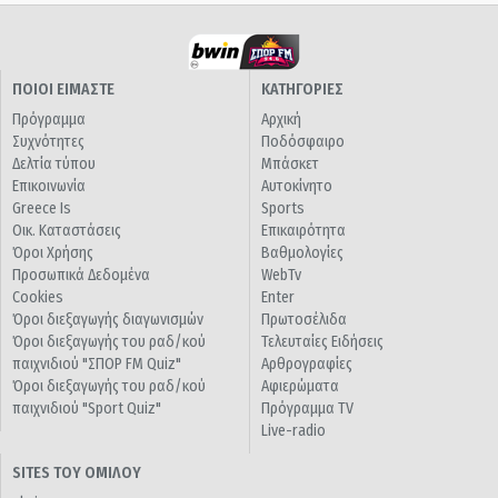
ΠΟΙΟΙ ΕΙΜΑΣΤΕ
ΚΑΤΗΓΟΡΙΕΣ
Πρόγραμμα
Αρχική
Συχνότητες
Ποδόσφαιρο
Δελτία τύπου
Μπάσκετ
Επικοινωνία
Αυτοκίνητο
Greece Is
Sports
Οικ. Καταστάσεις
Επικαιρότητα
Όροι Χρήσης
Βαθμολογίες
Προσωπικά Δεδομένα
WebTv
Cookies
Enter
Όροι διεξαγωγής διαγωνισμών
Πρωτοσέλιδα
Όροι διεξαγωγής του ραδ/κού
Τελευταίες Ειδήσεις
παιχνιδιού "ΣΠΟΡ FM Quiz"
Αρθρογραφίες
Όροι διεξαγωγής του ραδ/κού
Αφιερώματα
παιχνιδιού "Sport Quiz"
Πρόγραμμα TV
Live-radio
SITES ΤΟΥ ΟΜΙΛΟΥ