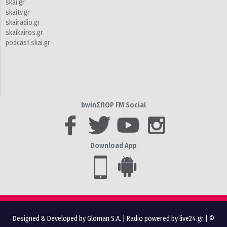
skai.gr
skaitv.gr
skairadio.gr
skaikairos.gr
podcast.skai.gr
bwinΣΠΟΡ FM Social
Download App
Designed & Developed by Gloman S.A.
|
Radio powered by live24.gr
| ©