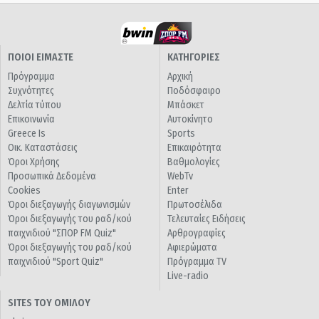
ΠΟΙΟΙ ΕΙΜΑΣΤΕ
ΚΑΤΗΓΟΡΙΕΣ
Πρόγραμμα
Αρχική
Συχνότητες
Ποδόσφαιρο
Δελτία τύπου
Μπάσκετ
Επικοινωνία
Αυτοκίνητο
Greece Is
Sports
Οικ. Καταστάσεις
Επικαιρότητα
Όροι Χρήσης
Βαθμολογίες
Προσωπικά Δεδομένα
WebTv
Cookies
Enter
Όροι διεξαγωγής διαγωνισμών
Πρωτοσέλιδα
Όροι διεξαγωγής του ραδ/κού
Τελευταίες Ειδήσεις
παιχνιδιού "ΣΠΟΡ FM Quiz"
Αρθρογραφίες
Όροι διεξαγωγής του ραδ/κού
Αφιερώματα
παιχνιδιού "Sport Quiz"
Πρόγραμμα TV
Live-radio
SITES ΤΟΥ ΟΜΙΛΟΥ