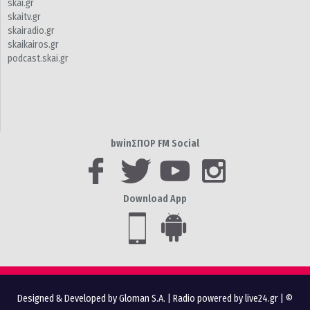
skai.gr
skaitv.gr
skairadio.gr
skaikairos.gr
podcast.skai.gr
bwinΣΠΟΡ FM Social
Download App
Designed & Developed by Gloman S.A.
|
Radio powered by live24.gr
| ©