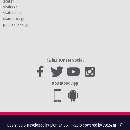
skai.gr
skaitv.gr
skairadio.gr
skaikairos.gr
podcast.skai.gr
bwinΣΠΟΡ FM Social
Download App
Designed & Developed by Gloman S.A.
|
Radio powered by live24.gr
| ©