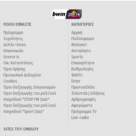
ΠΟΙΟΙ ΕΙΜΑΣΤΕ
ΚΑΤΗΓΟΡΙΕΣ
Πρόγραμμα
Αρχική
Συχνότητες
Ποδόσφαιρο
Δελτία τύπου
Μπάσκετ
Επικοινωνία
Αυτοκίνητο
Greece Is
Sports
Οικ. Καταστάσεις
Επικαιρότητα
Όροι Χρήσης
Βαθμολογίες
Προσωπικά Δεδομένα
WebTv
Cookies
Enter
Όροι διεξαγωγής διαγωνισμών
Πρωτοσέλιδα
Όροι διεξαγωγής του ραδ/κού
Τελευταίες Ειδήσεις
παιχνιδιού "ΣΠΟΡ FM Quiz"
Αρθρογραφίες
Όροι διεξαγωγής του ραδ/κού
Αφιερώματα
παιχνιδιού "Sport Quiz"
Πρόγραμμα TV
Live-radio
SITES ΤΟΥ ΟΜΙΛΟΥ