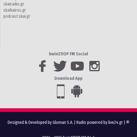
skairadio.gr
skaikairos.gr
podcast.skai.gr
bwinΣΠΟΡ FM Social
Download App
Designed & Developed by Gloman S.A.
|
Radio powered by live24.gr
| ©