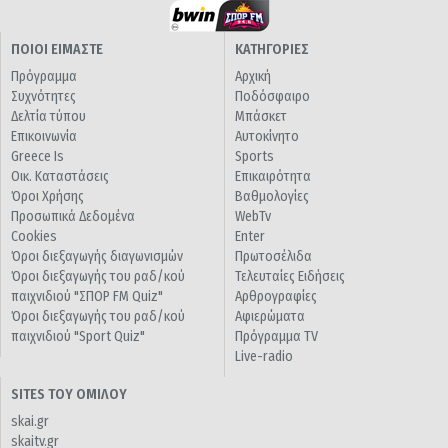
ΠΟΙΟΙ ΕΙΜΑΣΤΕ
ΚΑΤΗΓΟΡΙΕΣ
Πρόγραμμα
Αρχική
Συχνότητες
Ποδόσφαιρο
Δελτία τύπου
Μπάσκετ
Επικοινωνία
Αυτοκίνητο
Greece Is
Sports
Οικ. Καταστάσεις
Επικαιρότητα
Όροι Χρήσης
Βαθμολογίες
Προσωπικά Δεδομένα
WebTv
Cookies
Enter
Όροι διεξαγωγής διαγωνισμών
Πρωτοσέλιδα
Όροι διεξαγωγής του ραδ/κού
Τελευταίες Ειδήσεις
παιχνιδιού "ΣΠΟΡ FM Quiz"
Αρθρογραφίες
Όροι διεξαγωγής του ραδ/κού
Αφιερώματα
παιχνιδιού "Sport Quiz"
Πρόγραμμα TV
Live-radio
SITES ΤΟΥ ΟΜΙΛΟΥ
skai.gr
skaitv.gr