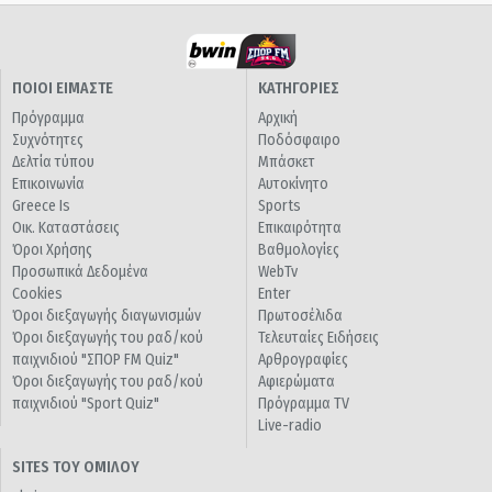
ΠΟΙΟΙ ΕΙΜΑΣΤΕ
ΚΑΤΗΓΟΡΙΕΣ
Πρόγραμμα
Αρχική
Συχνότητες
Ποδόσφαιρο
Δελτία τύπου
Μπάσκετ
Επικοινωνία
Αυτοκίνητο
Greece Is
Sports
Οικ. Καταστάσεις
Επικαιρότητα
Όροι Χρήσης
Βαθμολογίες
Προσωπικά Δεδομένα
WebTv
Cookies
Enter
Όροι διεξαγωγής διαγωνισμών
Πρωτοσέλιδα
Όροι διεξαγωγής του ραδ/κού
Τελευταίες Ειδήσεις
παιχνιδιού "ΣΠΟΡ FM Quiz"
Αρθρογραφίες
Όροι διεξαγωγής του ραδ/κού
Αφιερώματα
παιχνιδιού "Sport Quiz"
Πρόγραμμα TV
Live-radio
SITES ΤΟΥ ΟΜΙΛΟΥ