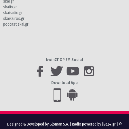
skai.gr
skaitv.gr
skairadio.gr
skaikairos.gr
podcast.skai.gr
bwinΣΠΟΡ FM Social
Download App
Designed & Developed by Gloman S.A.
|
Radio powered by live24.gr
| ©