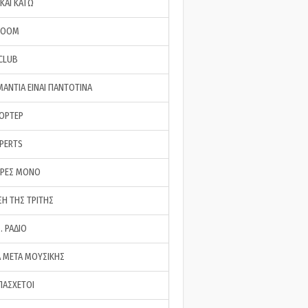
ΚΑΙ ΚΑΤΩ
ROOM
 CLUB
ΜΑΝΤΙΑ ΕΙΝΑΙ ΠΑΝΤΟΤΙΝΑ
ΠΟΡΤΕΡ
XPERTS
ΕΡΕΣ ΜΟΝΟ
ΣΗ ΤΗΣ ΤΡΙΤΗΣ
… ΡΑΔΙΟ
 ΜΕΤΑ ΜΟΥΣΙΚΗΣ
ΠΑΣΧΕΤΟΙ