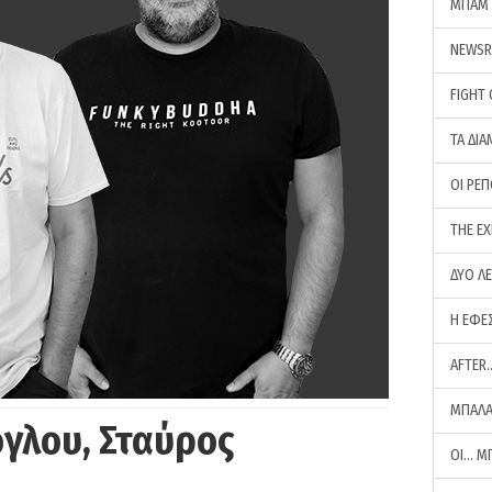
ΜΠΑΜ 
NEWS
FIGHT
ΤΑ ΔΙΑ
ΟΙ ΡΕ
THE E
ΔΥΟ Λ
Η ΕΦΕ
AFTER
ΜΠΑΛΑ
γλου, Σταύρος
ΟΙ… Μ