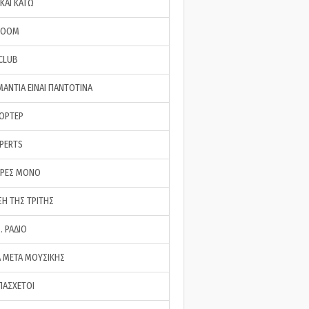
ΚΑΙ ΚΑΤΩ
ROOM
 CLUB
ΜΑΝΤΙΑ ΕΙΝΑΙ ΠΑΝΤΟΤΙΝΑ
ΠΟΡΤΕΡ
XPERTS
ΕΡΕΣ ΜΟΝΟ
ΣΗ ΤΗΣ ΤΡΙΤΗΣ
… ΡΑΔΙΟ
 ΜΕΤΑ ΜΟΥΣΙΚΗΣ
ΠΑΣΧΕΤΟΙ