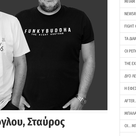
ΜΠΑΜ 
NEWS
FIGHT
ΤΑ ΔΙΑ
ΟΙ ΡΕ
THE E
ΔΥΟ Λ
Η ΕΦΕ
AFTER
ΜΠΑΛΑ
γλου, Σταύρος
ΟΙ… Μ