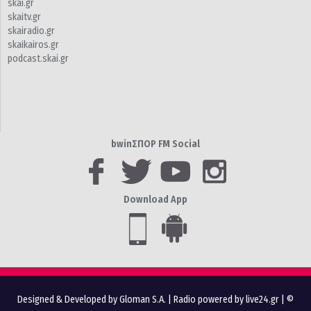
skai.gr
skaitv.gr
skairadio.gr
skaikairos.gr
podcast.skai.gr
bwinΣΠΟΡ FM Social
Download App
Designed & Developed by Gloman S.A.
|
Radio powered by live24.gr
| ©