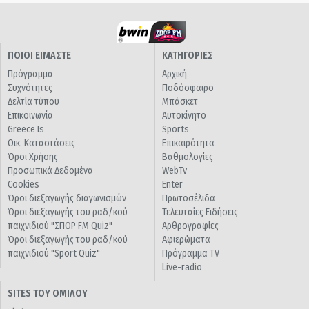
ΠΟΙΟΙ ΕΙΜΑΣΤΕ
ΚΑΤΗΓΟΡΙΕΣ
Πρόγραμμα
Αρχική
Συχνότητες
Ποδόσφαιρο
Δελτία τύπου
Μπάσκετ
Επικοινωνία
Αυτοκίνητο
Greece Is
Sports
Οικ. Καταστάσεις
Επικαιρότητα
Όροι Χρήσης
Βαθμολογίες
Προσωπικά Δεδομένα
WebTv
Cookies
Enter
Όροι διεξαγωγής διαγωνισμών
Πρωτοσέλιδα
Όροι διεξαγωγής του ραδ/κού
Τελευταίες Ειδήσεις
παιχνιδιού "ΣΠΟΡ FM Quiz"
Αρθρογραφίες
Όροι διεξαγωγής του ραδ/κού
Αφιερώματα
παιχνιδιού "Sport Quiz"
Πρόγραμμα TV
Live-radio
SITES ΤΟΥ ΟΜΙΛΟΥ