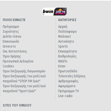
ΠΟΙΟΙ ΕΙΜΑΣΤΕ
ΚΑΤΗΓΟΡΙΕΣ
Πρόγραμμα
Αρχική
Συχνότητες
Ποδόσφαιρο
Δελτία τύπου
Μπάσκετ
Επικοινωνία
Αυτοκίνητο
Greece Is
Sports
Οικ. Καταστάσεις
Επικαιρότητα
Όροι Χρήσης
Βαθμολογίες
Προσωπικά Δεδομένα
WebTv
Cookies
Enter
Όροι διεξαγωγής διαγωνισμών
Πρωτοσέλιδα
Όροι διεξαγωγής του ραδ/κού
Τελευταίες Ειδήσεις
παιχνιδιού "ΣΠΟΡ FM Quiz"
Αρθρογραφίες
Όροι διεξαγωγής του ραδ/κού
Αφιερώματα
παιχνιδιού "Sport Quiz"
Πρόγραμμα TV
Live-radio
SITES ΤΟΥ ΟΜΙΛΟΥ