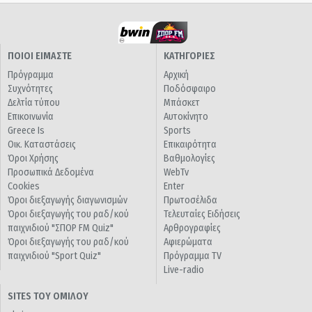
ΠΟΙΟΙ ΕΙΜΑΣΤΕ
ΚΑΤΗΓΟΡΙΕΣ
Πρόγραμμα
Αρχική
Συχνότητες
Ποδόσφαιρο
Δελτία τύπου
Μπάσκετ
Επικοινωνία
Αυτοκίνητο
Greece Is
Sports
Οικ. Καταστάσεις
Επικαιρότητα
Όροι Χρήσης
Βαθμολογίες
Προσωπικά Δεδομένα
WebTv
Cookies
Enter
Όροι διεξαγωγής διαγωνισμών
Πρωτοσέλιδα
Όροι διεξαγωγής του ραδ/κού
Τελευταίες Ειδήσεις
παιχνιδιού "ΣΠΟΡ FM Quiz"
Αρθρογραφίες
Όροι διεξαγωγής του ραδ/κού
Αφιερώματα
παιχνιδιού "Sport Quiz"
Πρόγραμμα TV
Live-radio
SITES ΤΟΥ ΟΜΙΛΟΥ