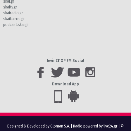
skai.gr
skaitv.gr
skairadio.gr
skaikairos.gr
podcast.skai.gr
bwinΣΠΟΡ FM Social
Download App
Designed & Developed by Gloman S.A.
|
Radio powered by live24.gr
| ©